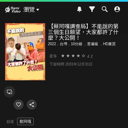
Hami Video
瀏覽
【蔡阿嘎調查局】不能說的第
三個生日願望，大家都許了什
麼？大公開！
2022．台灣．10分鐘 ．
普遍級
．HD畫質
4.2
星等
下架時間 2031年12月31日
蔡阿嘎
頻道