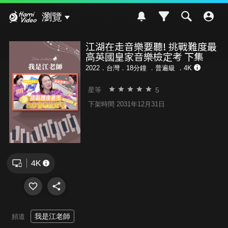
Hami Video
瀏覽
江湖在走音樂要聽! 挑戰難度最
高英國皇家音樂檢定考 下集
2022．台灣．18分鐘 ．
普遍級
．4K
5
星等
下架時間 2031年12月31日
我是江老師
頻道