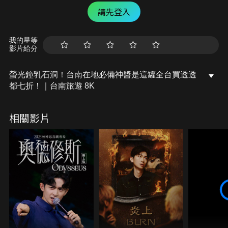
請先登入
我的星等
影片給分
螢光鐘乳石洞！台南在地必備神醬是這罐全台買透透
都七折！｜台南旅遊 8K
相關影片