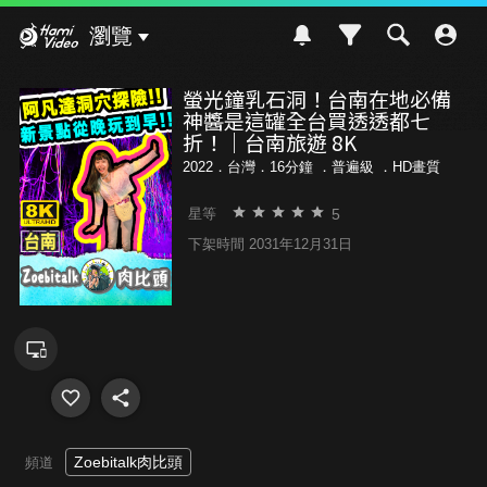
Hami Video
瀏覽
螢光鐘乳石洞！台南在地必備
神醬是這罐全台買透透都七
折！｜台南旅遊 8K
2022．台灣．16分鐘 ．
普遍級
．HD畫質
5
星等
下架時間 2031年12月31日
Zoebitalk肉比頭
頻道