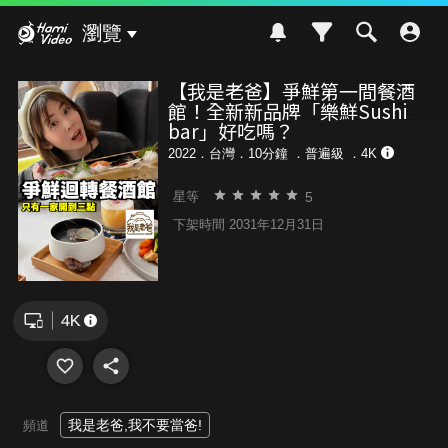
Hami Video
瀏覽
【我是老爸】爭鮮第一間餐酒
館！全新新品牌「樂鮮Sushi
bar」好吃嗎？
2022．台灣．10分鐘 ．
普遍級
．4K
5
星等
下架時間 2031年12月31日
我是老爸,我不要當爸!
頻道