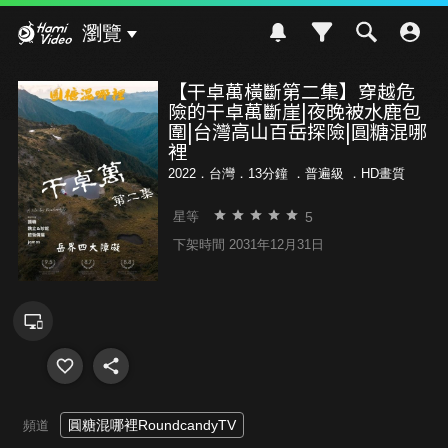
Hami Video
瀏覽
【干卓萬橫斷第二集】穿越危
險的干卓萬斷崖|夜晚被水鹿包
圍|台灣高山百岳探險|圓糖混哪
裡
2022．台灣．13分鐘 ．
普遍級
．HD畫質
5
星等
下架時間 2031年12月31日
圓糖混哪裡RoundcandyTV
頻道