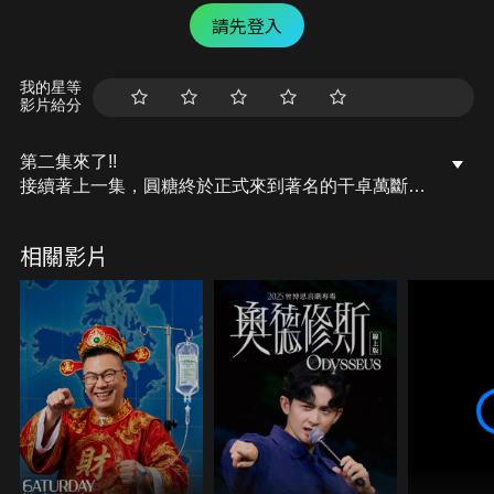
請先登入
我的星等
影片給分
第二集來了!!
接續著上一集，圓糖終於正式來到著名的干卓萬斷
崖!!
斷崖絕壁，夜晚被成群水鹿包圍
相關影片
地勢險惡的干卓萬橫斷
究竟圓糖一行人發生了什麼樣的故事呢!!