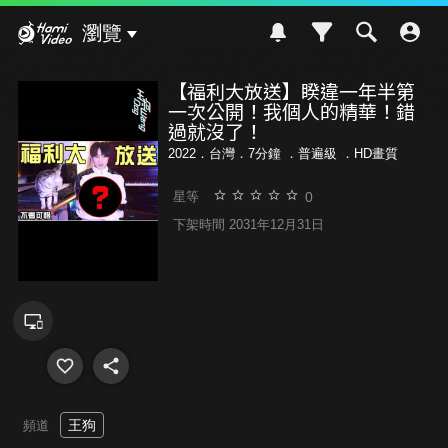
Hami Video
瀏覽
【福利大放送】睽違一年半第
一次公開！我個人的精華！錯
過就沒了！
2022．台灣．7分鐘 ．
普遍級
．HD畫質
0
星等
下架時間 2031年12月31日
王狗
頻道