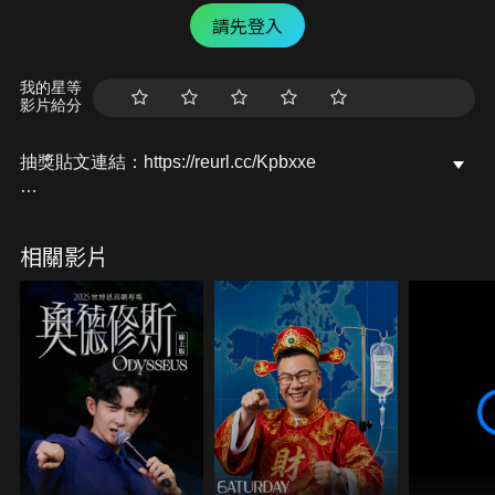
請先登入
我的星等
影片給分
抽獎貼文連結：https://reurl.cc/Kpbxxe
貓逝FB連結：https://reurl.cc/Y9v6q0
貓逝IG連結：https://reurl.cc/jk15yp
相關影片
我們過兩天即將釋出NFT的內容！
會免費抽獎空投給兩名幸運兒
有興趣的人記得追蹤我以及貓逝的官方IG或FB哦！
若你有相關經歷，照片，影片歡迎投稿至下方連結
【投稿專區】：https://forms.gle/jtkcZVu298Ts3rpr7
【奇人報名】：
https://forms.gle/YHk9oVU35UM88Xoi8