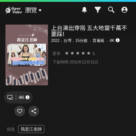
Hami Video
瀏覽
上台演出穿搭 五大地雷千萬不
要踩!
2022．台灣．15分鐘 ．
普遍級
．4K
5
星等
下架時間 2031年12月31日
我是江老師
頻道