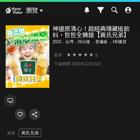
Hami Video
瀏覽
神還原清心！超經典隱藏版飲
料，哲哲全猜錯【黃氏兄弟】
2022．台灣．26分鐘 ．
普遍級
．HD畫質
5
星等
下架時間 2031年12月31日
黃氏兄弟
頻道