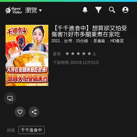
Hami Video
瀏覽
【千千進食中】想買卻又怕受
傷害?!好市多關東煮在家吃
2021．台灣．15分鐘 ．
普遍級
．HD畫質
5
星等
下架時間 2031年12月31日
千千進食中
頻道