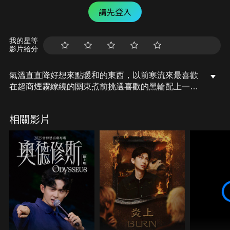
請先登入
我的星等
影片給分
氣溫直直降好想來點暖和的東西，以前寒流來最喜歡
在超商煙霧繚繞的關東煮前挑選喜歡的黑輪配上一大
碗湯；好市多關東煮一整盒到底好不好吃呢？
千千開箱吃看看！在家也可以有一整鍋的關東煮慢慢
相關影片
挑！