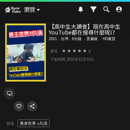
Hami Video
瀏覽
【高中生大調查】現在高中生
YouTube都在搜尋什麼呢!?
2021．台灣．6分鐘 ．
普遍級
．HD畫質
5
星等
下架時間 2031年12月31日
勇者世界 x凡清
頻道