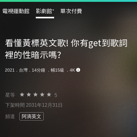
電視運動館
影劇館⁺
單次付費
看懂黃標英文歌! 你有get到歌詞
裡的性暗示嗎?
2021．台灣．14分鐘 ．
輔15級
．4K
星等
5
下架時間 2031年12月31日
頻道
阿滴英文