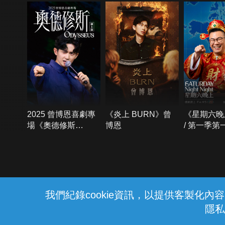
2025 曾博恩喜劇專
《炎上 BURN》曾
《星期六晚
場《奧德修斯
博恩
/ 第一季第
Odysseus》
{{notifyMsg}}
我們紀錄cookie資訊，以提供客製化
隱私