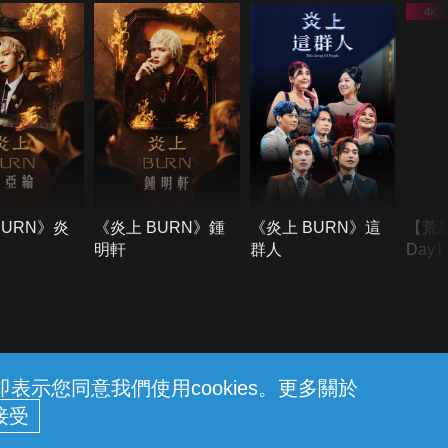
BURN》炎
《炎上 BURN》鍾
《炎上 BURN》這
【荒
明軒
群人
Day
難所
不了
示您同意我們使用cookies。更多關於