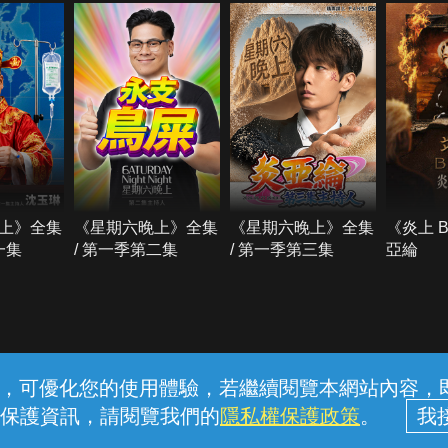
上》全集
《星期六晚上》全集
《星期六晚上》全集
《炎上 
一集
/ 第一季第二集
/ 第一季第三集
亞綸
常見問題
線上客服
服務條款
隱私權保護
內容，可優化您的使用體驗，若繼續閱覽本網站內容，即表
保護資訊，請閱覽我們的
隱私權保護政策
。
中華電信股份有限公司個人家庭分公司 (統一編號：96979949) © 2026