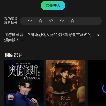
請先登入
我的星等
影片給分
這怎麼可以！？身為彰化人竟然沒吃過彰化市著名的
爌肉飯！
彰化人竟然可以從早餐吃到宵夜！
想當彰化之光？這回趁著空檔來趟爌肉飯補習之旅！
相關影片