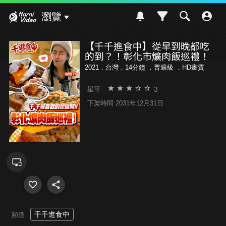
Hami Video
瀏覽
【千千進食中】從早到晚都吃
的到？！彰化市爌肉飯巡禮！
2021．台灣．14分鐘 ．
普遍級
．HD畫質
3
星等
下架時間 2031年12月31日
千千進食中
頻道