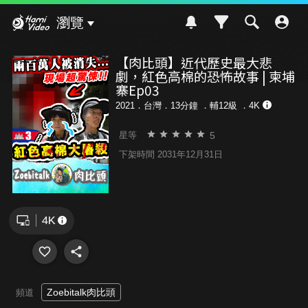
Hami Video
瀏覽
【肉比頭】近代歷史最大悲
劇，紅色高棉的恐怖故事 | 柬埔
寨Ep03
2021．台灣．13分鐘 ．
輔12級
．4K
5
星等
下架時間 2031年12月31日
Zoebitalk肉比頭
頻道