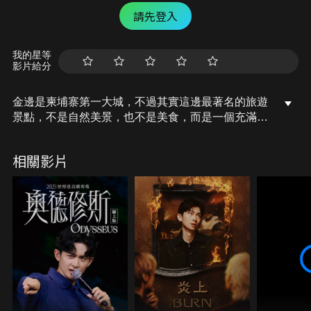
請先登入
我的星等
影片給分
金邊是柬埔寨第一大城，不過其實這邊最著名的旅遊
景點，不是自然美景，也不是美食，而是一個充滿歷
史悲劇的故事場所...
上網搜尋肉比頭Zoebitalk，觀看更多的旅遊冒險故事
相關影片
以及自助旅行資訊