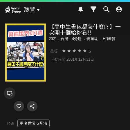
Hami Video
瀏覽
【高中生書包都裝什麼!? 】一
次開十個給你看!!
2021．台灣．4分鐘 ．
普遍級
．HD畫質
5
星等
下架時間 2031年12月31日
勇者世界 x凡清
頻道