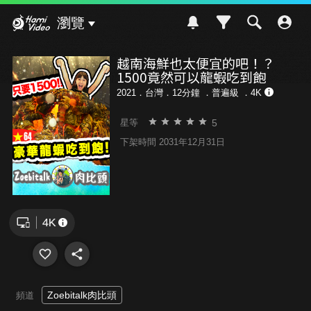
Hami Video
瀏覽
越南海鮮也太便宜的吧！？
1500竟然可以龍蝦吃到飽
2021．台灣．12分鐘 ．
普遍級
．4K
5
星等
下架時間 2031年12月31日
Zoebitalk肉比頭
頻道