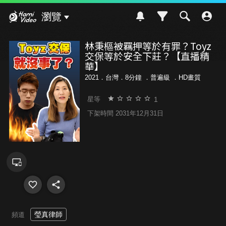
Hami Video
瀏覽
林秉樞被羈押等於有罪？Toyz
交保等於安全下莊？【直播精
華】
2021．台灣．8分鐘 ．
普遍級
．HD畫質
1
星等
下架時間 2031年12月31日
瑩真律師
頻道