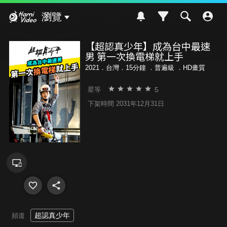
Hami Video
瀏覽
【超認真少年】成為台中最速
男 第一次換電梯就上手
2021．台灣．15分鐘 ．
普遍級
．HD畫質
5
星等
下架時間 2031年12月31日
超認真少年
頻道