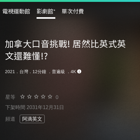
電視運動館
影劇館⁺
單次付費
加拿大口音挑戰! 居然比英式英
文還難懂!?
2021．台灣．12分鐘 ．
普遍級
．4K
星等
0
下架時間 2031年12月31日
頻道
阿滴英文