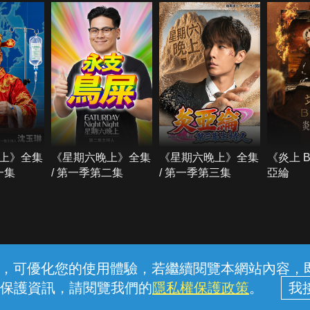
上》全集
《星期六晚上》全集
《星期六晚上》全集
《炎上 
一集
/ 第一季第二集
/ 第一季第三集
亞綸
常見問題
線上客服
服務條款
隱私權保護
內容，可優化您的使用體驗，若繼續閱覽本網站內容，即表
保護資訊，請閱覽我們的
隱私權保護政策
。
中華電信股份有限公司個人家庭分公司 (統一編號：96979949) © 2026