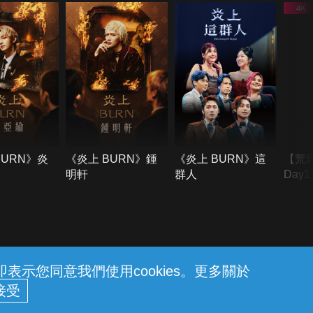
BURN》炎
《炎上 BURN》鍾
《炎上 BURN》這
【荒
明軒
群人
Day
難所
不了
示您同意我們使用cookies。更多關於