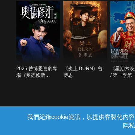
2025 曾博恩喜劇專
《炎上 BURN》曾
《星期六晚
場《奧德修斯
博恩
/ 第一季第
Odysseus》
{{notifyMsg}}
我們紀錄cookie資訊，以提供客製化
隱私