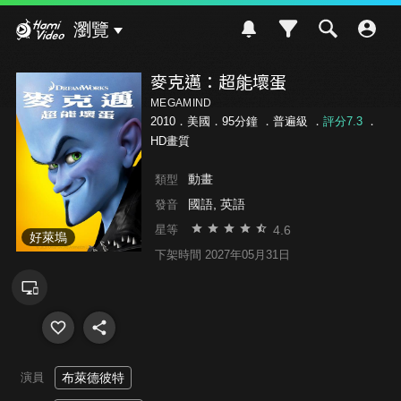
Hami Video
瀏覽
麥克邁：超能壞蛋
MEGAMIND
2010．美國．95分鐘 ．
普遍級
．
評分7.3
．
HD畫質
動畫
類型
國語, 英語
發音
4.6
星等
好萊塢
下架時間 2027年05月31日
演員
布萊德彼特