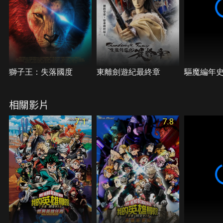
獅子王：失落國度
東離劍遊紀最終章
驅魔編年
相關影片
7.1
7.8