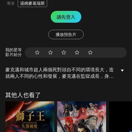
湯姆麥葛瑞斯
導演
請先登入
播放預告片
我的星等
影片給分
麥克邁和城市超人兩個死對頭自不同的環境長大，造
就兩人不同的心性和發展，麥克邁在監獄成長，身邊
都是罪犯和壞人，自然變成一個愛惹事欺負人的壞
蛋；城市超人則在充滿愛和教養的環境中長大，他有
其他人也看了
正義感和愛心，專門幫助被麥克邁欺負的居民們。 有
一天麥克邁從監獄中逃獄，綁架了一名電視台女記
者，城市超人趕來英雄救美，不慎被麥克邁殺死。麥
克邁這時候才發現他失去了生命的目標，超級大壞蛋
少了超級大英雄這個對手，壞蛋人生哪還有意義呢。