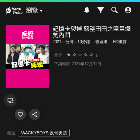
Hami Video
瀏覽
記憶卡裂掉 惡整田田之團員爆
氣內鬨
2021．台灣．10分鐘 ．
普遍級
．HD畫質
1
星等
下架時間 2031年12月31日
WACKYBOYS 反骨男孩
頻道