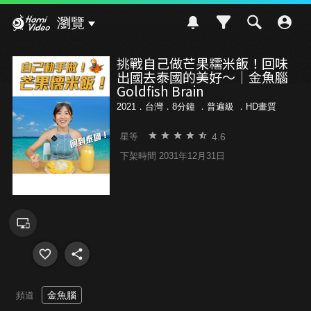
Hami Video
瀏覽
挑戰自己做芒果糯米飯！回味
出國去泰國的美好～｜金魚腦
Goldfish Brain
2021．台灣．8分鐘 ．
普遍級
．HD畫質
4.6
星等
下架時間 2031年12月31日
金魚腦
頻道