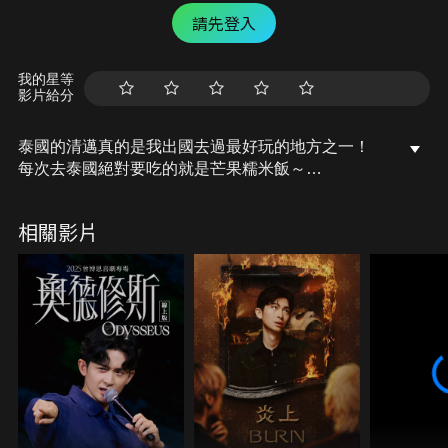
請先登入
我的星等
影片給分
泰國的清邁真的是我出國去過最好玩的地方之一！
每次去泰國絕對要吃的就是芒果糯米飯～
食物果然是最能帶我回味當下回憶的媒介！
因為太想念清邁的Chill！還有美味的路邊攤！所以我
相關影片
要自己動手來做芒果糯米飯～
廚神阿金到底會不會成功呢～？