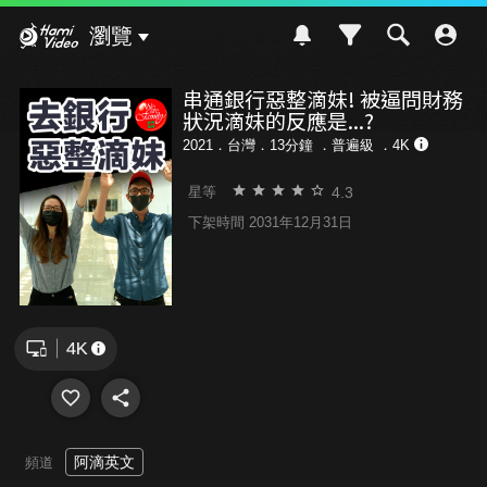
Hami Video
瀏覽
串通銀行惡整滴妹! 被逼問財務
狀況滴妹的反應是...?
2021．台灣．13分鐘 ．
普遍級
．4K
4.3
星等
下架時間 2031年12月31日
阿滴英文
頻道