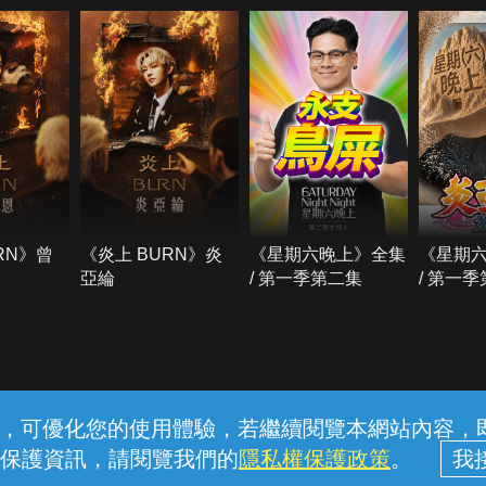
RN》曾
《炎上 BURN》炎
《星期六晚上》全集
《星期
亞綸
/ 第一季第二集
/ 第一
常見問題
線上客服
服務條款
隱私權保護
內容，可優化您的使用體驗，若繼續閱覽本網站內容，即表
保護資訊，請閱覽我們的
隱私權保護政策
。
中華電信股份有限公司個人家庭分公司 (統一編號：96979949) © 2026