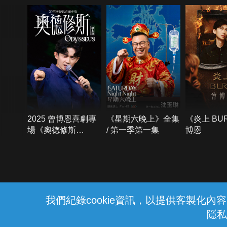
2025 曾博恩喜劇專
《星期六晚上》全集
《炎上 BU
場《奧德修斯
/ 第一季第一集
博恩
Odysseus》
{{notifyMsg}}
我們紀錄cookie資訊，以提供客製化
隱私