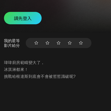
請先登入
我的星等
影片給分
瑋瑋廚房範疇變大了，
冰淇淋都來！
挑戰哈根達斯到底會不會被哲哲識破呢?