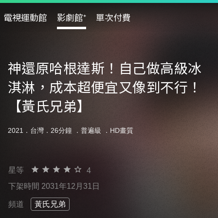
電視運動館
影劇館⁺
單次付費
神還原哈根達斯！自己做高級冰
淇淋，成本超便宜又像到不行！
【黃氏兄弟】
2021．台灣．26分鐘 ．
普遍級
．HD畫質
星等
4
下架時間 2031年12月31日
頻道
黃氏兄弟