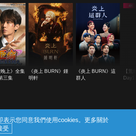
六晚上》全集
《炎上 BURN》鍾
《炎上 BURN》這
【荒
季第三集
明軒
群人
Day
難所
不了
示您同意我們使用cookies。更多關於