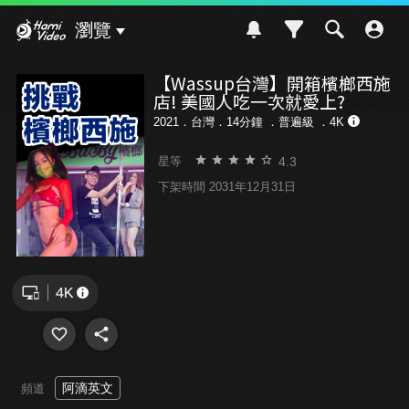
Hami Video
瀏覽
【Wassup台灣】開箱檳榔西施
店! 美國人吃一次就愛上?
2021．台灣．14分鐘 ．
普遍級
．4K
4.3
星等
下架時間 2031年12月31日
阿滴英文
頻道