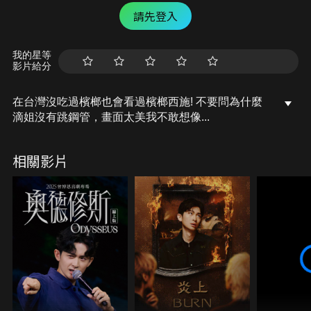
請先登入
我的星等
影片給分
在台灣沒吃過檳榔也會看過檳榔西施! 不要問為什麼
滴姐沒有跳鋼管，畫面太美我不敢想像...
相關影片