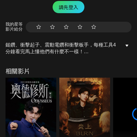
請先登入
我的星等
影片給分
鎚鑽、衝擊起子、震動電鑽和衝擊板手，每種工具4
分鐘看完馬上懂他們有什麼不一樣！
補充 13:28 介紹的扭力扳手要買的話要搜尋「衝擊扳
相關影片
手 」（業界說法很多，有人聽過A啊鍊幾嗎）
本集包含
1. 電鑽歷史
2. 鎚鑽 介紹與示範
3. 衝擊起子 介紹與示範
4. 震動電鑽 介紹與示範
5. 衝擊板手 介紹與示範
6. 使用安全
7. 挑選重點 「頭」的重要