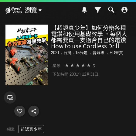
Hami Video
瀏覽
【超認真少年】如何分辨各種
電鑽和使用基礎教學 ，每個人
都需要買一支適合自己的電鑽
How to use Cordless Drill
2021．台灣．15分鐘 ．
普遍級
．HD畫質
5
星等
下架時間 2031年12月31日
超認真少年
頻道