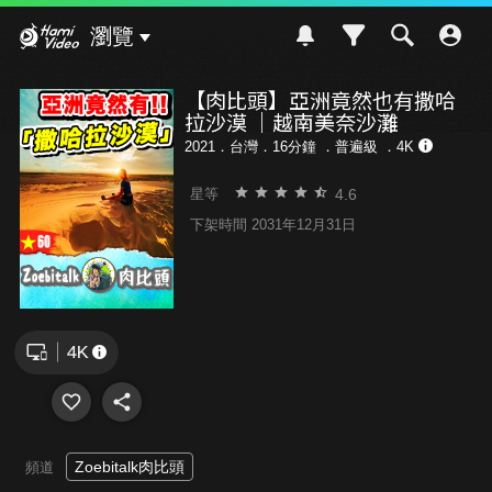
Hami Video
瀏覽
【肉比頭】亞洲竟然也有撒哈
拉沙漠 ｜越南美奈沙灘
2021．台灣．16分鐘 ．
普遍級
．4K
4.6
星等
下架時間 2031年12月31日
Zoebitalk肉比頭
頻道