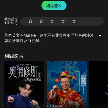
請先登入
我的星等
影片給分
美奈英文叫Mui Ne，這地區有非常多不同顏色的沙漠
如紅沙灘以及白沙灘
今天我們差點迷路在廣大的沙漠中，參加當地的旅遊
行程卻還要躲警察？！
相關影片
到底發生了什麼事？
上網搜尋肉比頭Zoebitalk，觀看更多的旅遊冒險故事
以及自助旅行資訊