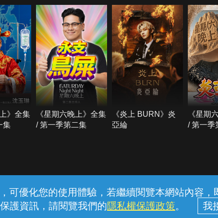
上》全集
《星期六晚上》全集
《炎上 BURN》炎
《星期
一集
/ 第一季第二集
亞綸
/ 第一
常見問題
線上客服
服務條款
隱私權保護
內容，可優化您的使用體驗，若繼續閱覽本網站內容，即表
保護資訊，請閱覽我們的
隱私權保護政策
。
中華電信股份有限公司個人家庭分公司 (統一編號：96979949) © 2026