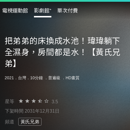
電視運動館
影劇館⁺
單次付費
把弟弟的床換成水池！瑋瑋躺下
全濕身，房間都是水！【黃氏兄
弟】
2021．台灣．10分鐘 ．
普遍級
．HD畫質
星等
3.5
下架時間 2031年12月31日
頻道
黃氏兄弟