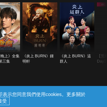
六晚上》全集
《炎上 BURN》鍾
《炎上 BURN》這
【荒
季第三集
明軒
群人
Day
難所
不了
示您同意我們使用cookies。更多關於