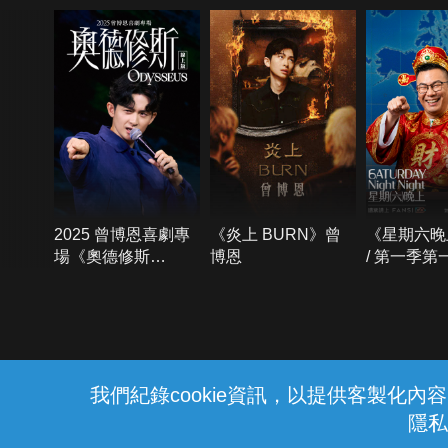
2025 曾博恩喜劇專
《炎上 BURN》曾
《星期六晚
場《奧德修斯
博恩
/ 第一季第
Odysseus》
{{notifyMsg}}
我們紀錄cookie資訊，以提供客製化
隱私