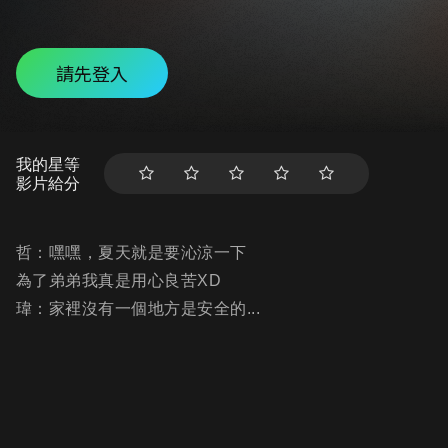
請先登入
我的星等
影片給分
哲：嘿嘿，夏天就是要沁涼一下
為了弟弟我真是用心良苦XD
瑋：家裡沒有一個地方是安全的...