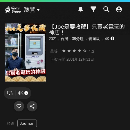
Hami Video
瀏覽
【Joe是要收藏】只賣老電玩的
神店！
2021．台灣．39分鐘 ．
普遍級
．4K
4.3
星等
下架時間 2031年12月31日
Joeman
頻道