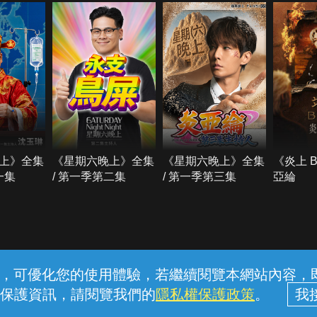
上》全集
《星期六晚上》全集
《星期六晚上》全集
《炎上 
一集
/ 第一季第二集
/ 第一季第三集
亞綸
常見問題
線上客服
服務條款
隱私權保護
內容，可優化您的使用體驗，若繼續閱覽本網站內容，即表
保護資訊，請閱覽我們的
隱私權保護政策
。
中華電信股份有限公司個人家庭分公司 (統一編號：96979949) © 2026