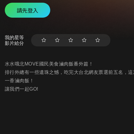
請先登入
我的星等
影片給分
水水哦北MOVE國民美食滷肉飯番外篇！
排行外總有一些遺珠之憾，吃完大台北網友票選前五名，這
一香滷肉飯！
讓我們一起GO!