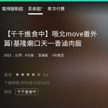
電視運動館
影劇館⁺
單次付費
【千千進食中】哦北move番外
篇!基隆廟口天一香滷肉飯
2021．台灣．6分鐘 ．
普遍級
．HD畫質
星等
4.4
下架時間 2031年12月31日
頻道
千千進食中