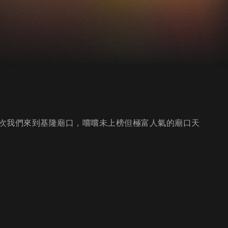
次我們來到基隆廟口，嚐嚐未上榜但極富人氣的廟口天