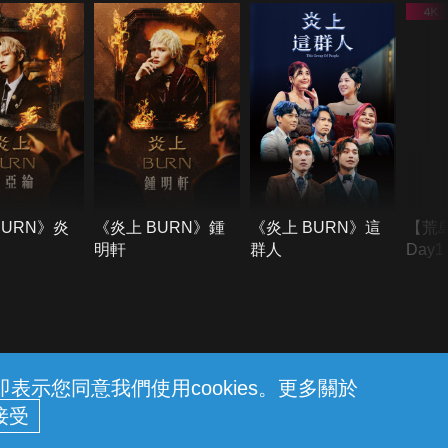
BURN》炎
《炎上 BURN》鍾
《炎上 BURN》這
【荒
明軒
群人
Day
難所
不了
示您同意我們使用cookies。更多關於