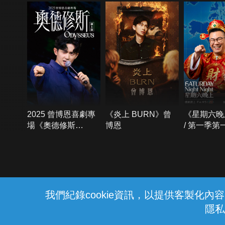
2025 曾博恩喜劇專
《炎上 BURN》曾
《星期六晚
場《奧德修斯
博恩
/ 第一季第
Odysseus》
{{notifyMsg}}
我們紀錄cookie資訊，以提供客製化
隱私