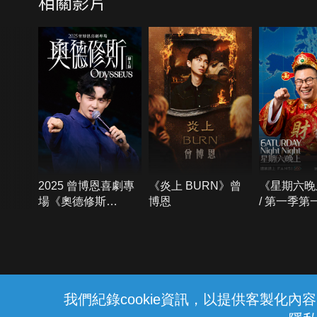
相關影片
2025 曾博恩喜劇專
《炎上 BURN》曾
《星期六晚
場《奧德修斯
博恩
/ 第一季第
Odysseus》
{{notifyMsg}}
我們紀錄cookie資訊，以提供客製化