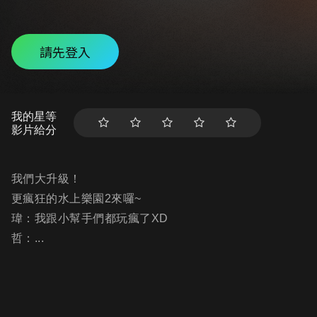
請先登入
我的星等
影片給分
我們大升級！
更瘋狂的水上樂園2來囉~
瑋：我跟小幫手們都玩瘋了XD
哲：...