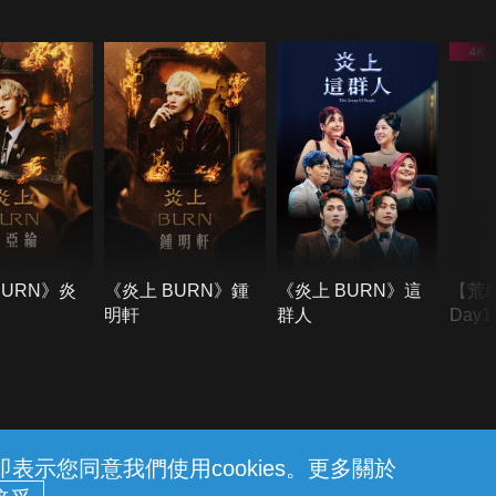
BURN》炎
《炎上 BURN》鍾
《炎上 BURN》這
【荒
明軒
群人
Day
難所
不了
示您同意我們使用cookies。更多關於