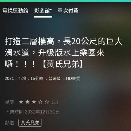
電視運動館
影劇館⁺
單次付費
打造三層樓高，長20公尺的巨大
滑水道，升級版水上樂園來
囉！！！【黃氏兄弟】
2021．台灣．15分鐘 ．
普遍級
．HD畫質
星等
3.1
下架時間 2031年12月31日
頻道
黃氏兄弟