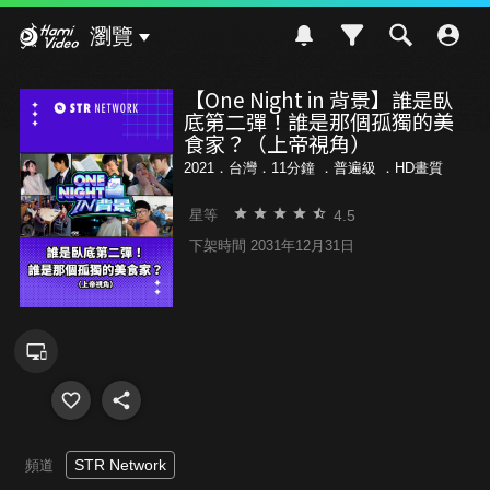
Hami Video
瀏覽
【One Night in 背景】誰是臥
底第二彈！誰是那個孤獨的美
食家？（上帝視角）
2021．台灣．11分鐘 ．
普遍級
．HD畫質
4.5
星等
下架時間 2031年12月31日
STR Network
頻道