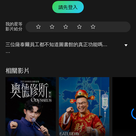
請先登入
我的星等
影片給分
三位薩泰爾員工都不知道圖書館的真正功能嗎…
【One Night in 背景】是由薩泰爾娛樂製作的視訊遊
戲節目。居家防疫成為生活常態，視訊會議成為停課
相關影片
不停學、居家上班（Work From Home）的重要管
道。本節目透過視訊會議的背景更換功能，參與者換
上精心準備的背景圖片，並發揮創意與視訊背景互
動。除了薩泰爾班底之外，邀請各領域來賓一同挑
戰，誰能在《One Night in 背景》成為最幽默、有趣
的背景高手呢？
｜ONIBG 誰是臥底版－遊戲規則｜
►參與者最多6人，每集共有3局。
►遊戲中共有兩種身份：「平民」及「臥底」，臥底