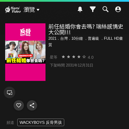
Hami Video
瀏覽
前任結婚你會去嗎? 瑞絲感情史
大公開!!!
2021．台灣．10分鐘 ．
普遍級
．FULL HD畫
質
4.0
星等
下架時間 2031年12月31日
WACKYBOYS 反骨男孩
頻道