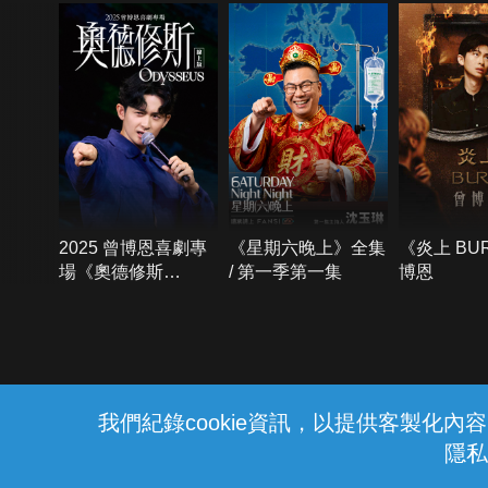
2025 曾博恩喜劇專
《星期六晚上》全集
《炎上 BU
場《奧德修斯
/ 第一季第一集
博恩
Odysseus》
{{notifyMsg}}
我們紀錄cookie資訊，以提供客製化
隱私