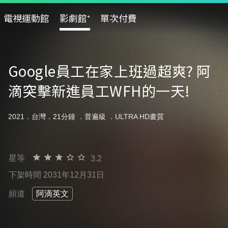
電視運動館
影劇館⁺
單次付費
Google員工在家上班過超爽? 阿
滴突擊新進員工WFH的一天!
2021．台灣．21分鐘 ．
普遍級
．ULTRA HD畫質
星等
3.2
下架時間 2031年12月31日
頻道
阿滴英文