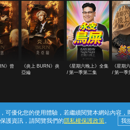
RN》曾
《炎上 BURN》炎
《星期六晚上》全集
《星期
亞綸
/ 第一季第二集
/ 第一
常見問題
線上客服
服務條款
隱私權保護
內容，可優化您的使用體驗，若繼續閱覽本網站內容，即表
保護資訊，請閱覽我們的
隱私權保護政策
。
中華電信股份有限公司個人家庭分公司 (統一編號：96979949) © 2026