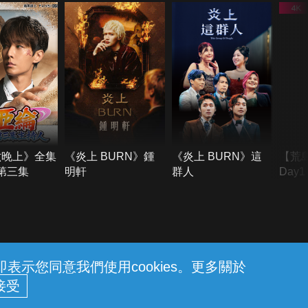
六晚上》全集
《炎上 BURN》鍾
《炎上 BURN》這
【荒
季第三集
明軒
群人
Day
難所
不了
示您同意我們使用cookies。更多關於