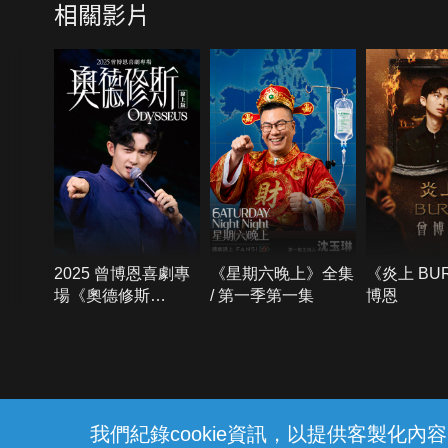
相關影片
2025 曾博恩喜劇專
《星期六晚上》全集
《炎上 BU
場《奧德修斯
/ 第一季第一集
博恩
Odysseus》
{{notifyMsg}}
我們紀錄cookie資訊，以提供客製化