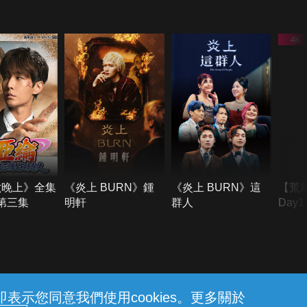
六晚上》全集
《炎上 BURN》鍾
《炎上 BURN》這
【荒
季第三集
明軒
群人
Day
難所
不了
示您同意我們使用cookies。更多關於