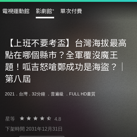
電視運動館
影劇館⁺
單次付費
【上班不要考盃】台灣海拔最高
點在哪個縣市？全軍覆沒魔王
題！呱吉怒嗆鄭成功是海盜？｜
第八屆
2021．台灣．32分鐘 ．
普遍級
．FULL HD畫質
星等
4.8
下架時間 2031年12月31日