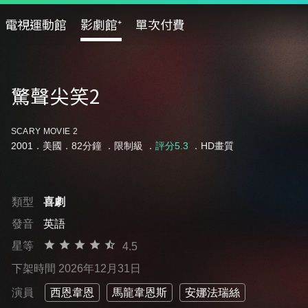
電視運動館
影劇館⁺
單次付費
驚聲尖笑2
SCARY MOVIE 2
2001．美國．82分鐘 ．
限制級
．
評分5.3
．HD畫質
類型
喜劇
發音
英語
星等
4.5
下架時間 2026年12月31日
演員
西恩韋恩
馬龍韋恩斯
安娜法瑞絲