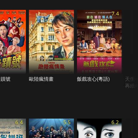
6.9
7.4
奇蹟號
歐陸瘋情畫
飯戲攻心(粵語)
天生
再續
6.4
5.5
6.2