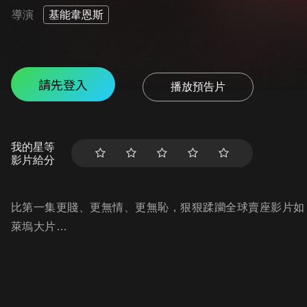
導演
基能韋恩斯
請先登入
播放預告片
我的星等
影片給分
比第一集更賤、更無情、更無恥，狠狠蹂躪全球賣座影片如
萊塢大片…