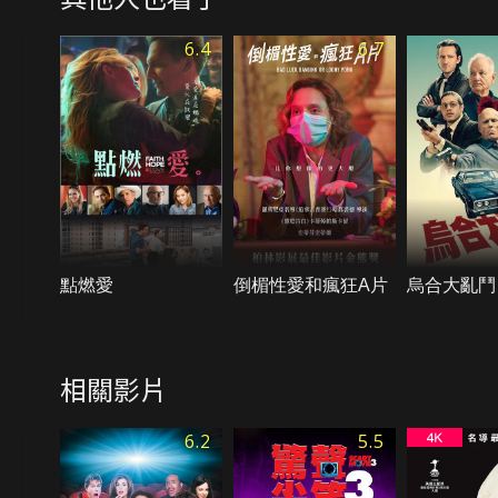
6.4
6.7
點燃愛
倒楣性愛和瘋狂A片
烏合大亂鬥
相關影片
6.2
5.5