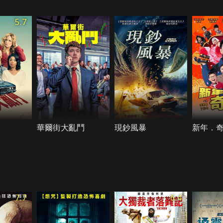
5.7
華爾街大亂鬥
現鈔風暴
新年．
7.7
6.4