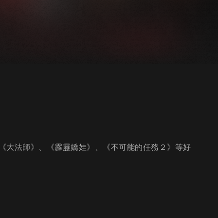
《大法師》、《霹靂嬌娃》、《不可能的任務２》等好