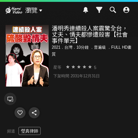
Hami Video
瀏覽
潘明秀連續殺人案震驚全台，
丈夫、情夫都慘遭殺害【社會
事件單元】
2021．台灣．10分鐘 ．
普遍級
．FULL HD畫
質
5
星等
下架時間 2031年12月31日
瑩真律師
頻道