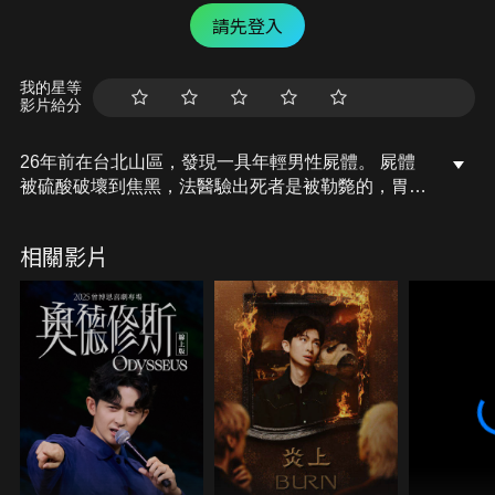
請先登入
我的星等
影片給分
26年前在台北山區，發現一具年輕男性屍體。 屍體
被硫酸破壞到焦黑，法醫驗出死者是被勒斃的，胃部
殘留安眠藥跟酒精，顯然是人為蓄意謀殺。警方一度
難以查證死者身分，還好最後發現一枚未遭破壞的指
相關影片
紋，確認死者就是年僅22歲的汽車業務員徐志忠。