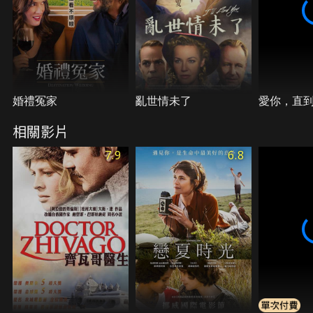
婚禮冤家
亂世情未了
愛你，直
相關影片
7.9
6.8