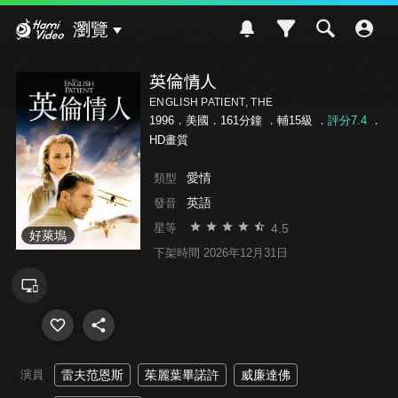
Hami Video
瀏覽
英倫情人
ENGLISH PATIENT, THE
1996．美國．161分鐘 ．
輔15級
．
評分7.4
．
HD畫質
愛情
類型
英語
發音
4.5
星等
好萊塢
下架時間 2026年12月31日
演員
雷夫范恩斯
茱麗葉畢諾許
威廉達佛