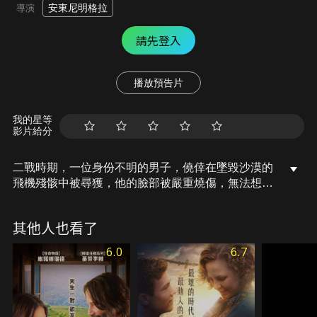
安東尼明格拉
導演
請先登入
播放預告片
我的星等
影片給分
二戰時期，一位身份不明的男子，僥倖在墜毀沙漠的
飛機殘骸中被尋獲，他的臉部被嚴重燒傷，無法想起
自己的身份，因此被稱作「英國病人」。漢娜是戰地
醫院的一名護士，獨自留在義大利的廢棄修道院悉心
其他人也看了
照顧，遠離了戰爭塵囂，他靜靜地躺在房間的木床，
日漸康復。窗頭的一本舊書喚起了他的思緒，原來在
6.0
6.7
烽火燎原下，他所遺失的記憶，隱藏著一段炙熱濃烈
又痛苦的摯愛傷痕，還有那段唯一可以釋放他的愛
情…