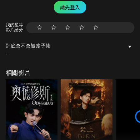
請先登入
我的星等
影片給分
到底會不會被瘦子揍
------
相關影片
導演 / 陳孜昊
特別演出 / 瘦子E.SO
安大風有限公司製作
製作人 / ininChen
製作助理 / RayYo、許乃文
攝影 / 王之謙、張賁凱、曾鼎翔