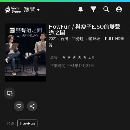
Hami Video
瀏覽
HowFun / 與瘦子E.SO的雙聲
道之間
2021．台灣．11分鐘 ．
輔15級
．FULL HD畫
質
4.9
星等
下架時間 2031年12月31日
HowFun
頻道