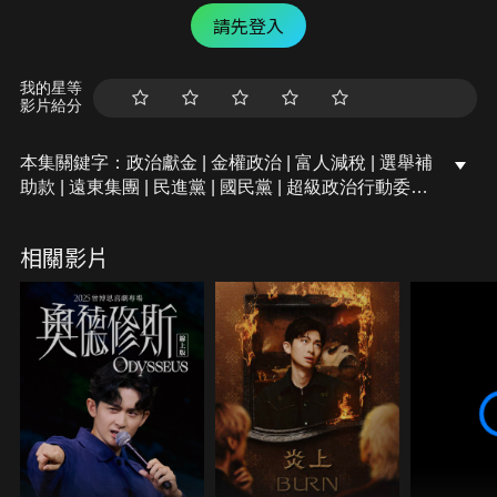
請先登入
我的星等
影片給分
本集關鍵字：政治獻金 | 金權政治 | 富人減稅 | 選舉補
助款 | 遠東集團 | 民進黨 | 國民黨 | 超級政治行動委員
會 | 歐巴馬 | 川普 | 科赫兄弟 | 湊巧民 主 | 捐贈者建議
基金 | 祖克柏 | 中天 | 監控資本主義 | 財源民主化 | 民
相關影片
主卷 | 混合國會 | 去社會代表化
-
本集推薦書目：
Steven Levitsky, Daniel Ziblatt《民主國家如何死
亡》
Daron Acemoglu, James A. Robinson《自由的窄
廊》
David Runciman《民主會怎麼結束》
【訂閱超級歪YouTube頻道，加入會員】