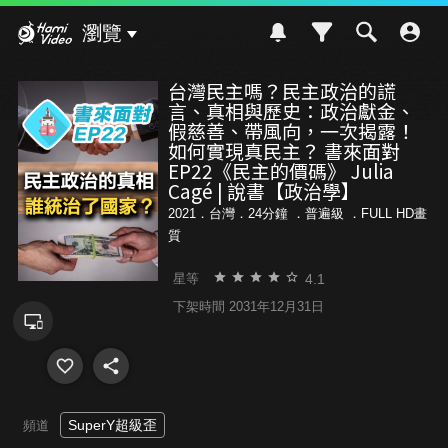
Hami Video
瀏覽
台灣民主嗎？民主政治的謊
言、真相與歷史：政治獻金、
假慈善、帶風向，一次揭露！
如何實現真民主？ 書來面對
EP22《民主的價碼》 Julia
Cagé | 說書【政治學】
2021．台灣．24分鐘 ．
普遍級
．FULL HD畫
質
4.1
星等
下架時間 2031年12月31日
SuperY超級歪
頻道