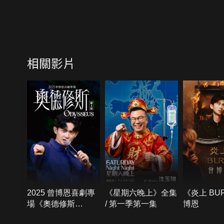
相關影片
2025 曾博恩喜劇專
《星期六晚上》全集
《炎上 BU
場《奧德修斯
/ 第一季第一集
博恩
Odysseus》