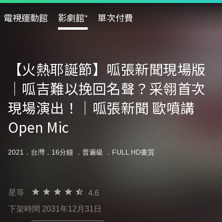
電視運動館
影劇館⁺
單次付費
【火熱耶誕節】呱張新聞現場版
｜呱吉難以挽回名聲？采翎首次
現場演出！｜呱張新聞 歐噴講
Open Mic
2021．台灣．16分鐘 ．
普遍級
．FULL HD畫質
星等
4.6
下架時間 2031年12月31日