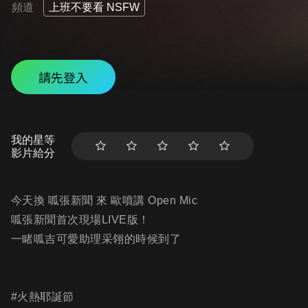
頻道
上班不要看 NSFW
請先登入
我的星等
影片給分
今天換 呱張新聞 來 歐噴講 Open Mic
呱張新聞首次現場LIVE版！
一睹呱吉可愛助理采翎的時候到了
#火熱耶誕節​​