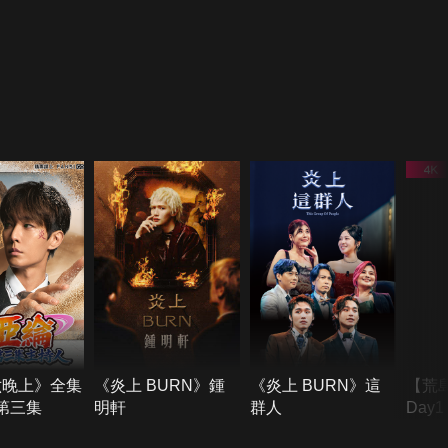
六晚上》全集
《炎上 BURN》鍾
《炎上 BURN》這
【荒
季第三集
明軒
群人
Day
難所