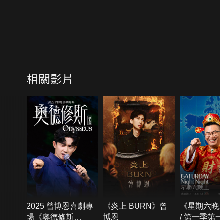
相關影片
2025 曾博恩喜劇專
《炎上 BURN》曾
《星期六晚
場《奧德修斯
博恩
/ 第一季第