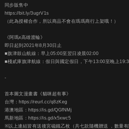
同步販售中
https://bit.ly/3ugrV1s
（此為授權合作，所以商品不會在瑪瑪商行上架哦！）
《阿瑪x高雄渡輪》
即日起到2021年8月30日止
■旗津鼓山航線：早上05:00至翌日凌晨02:00
■棧貳庫旗津航線：假日與國定假日，下午13:00至晚上19:3
-
首本圖文漫畫書《貓咪超有事》
台灣：https://reurl.cc/q8zKeg
港澳地區：https://is.gd/QGfNMj
馬新地區：https://is.gd/x5xwc5
※以上連結皆有送後宮磁鐵乙枚（共七款隨機贈送 ，數量