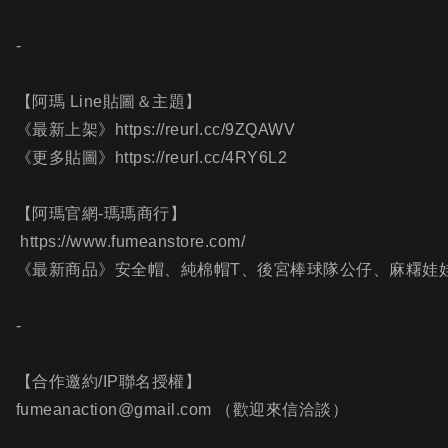
-
【阿瑪 Line貼圖＆主題】
《最新上架》https://reurl.cc/9ZQAWV
《更多貼圖》https://reurl.cc/4RY6L2
【阿瑪官網-瑪瑪商行】
https://www.fumeanstore.com/
《最新商品》安全帽、純棉帽T、後宮棒球隊公仔、麻糬娃
-
【合作邀約/IP聯名授權】
fumeanaction@gmail.com （歡迎來信洽談）