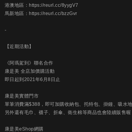
港澳地區：https://reurl.cc/8yygV7
馬新地區：https://reurl.cc/bzzGvr
-
【近期活動】
《阿瑪駕到》聯名合作
康是美 全店加價購活動
即日起到2021年6月8日止
康是美實體門市
單筆消費滿$388，即可加購收納包、托特包、掛鐘、吸水
另外還有毛巾、襪子、折傘、衛生棉等商品也會陸續販售喔
康是美eShop網購