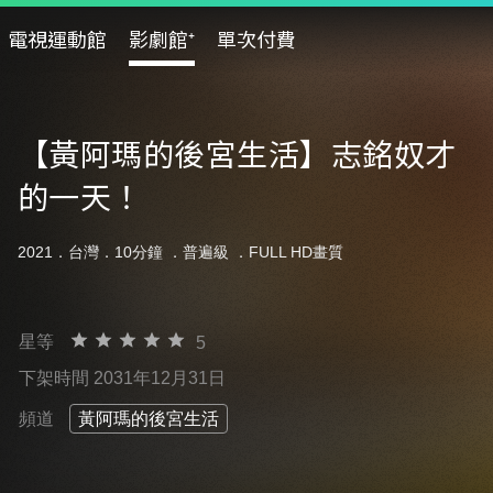
電視運動館
影劇館⁺
單次付費
【黃阿瑪的後宮生活】志銘奴才
的一天！
2021．台灣．10分鐘 ．
普遍級
．FULL HD畫質
星等
5
下架時間 2031年12月31日
頻道
黃阿瑪的後宮生活