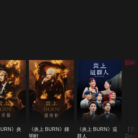
BURN》炎
《炎上 BURN》鍾
《炎上 BURN》這
【荒
明軒
群人
Day