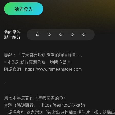
請先登入
我的星等
影片給分
志銘：「每天都要吸收滿滿的嚕嚕能量！」
× 本系列影片更新為週一晚間六點 ×
阿瑪官網：https://www.fumeanstore.com
-
第七本年度著作《等我回家的你》
台灣（瑪瑪商行）：https://reurl.cc/Kxxa5n
（瑪瑪商行 獨家贈送「後宮出遊趣插畫明信片一張，隨機