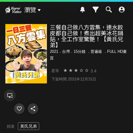
Hami Video
瀏覽
三餐自己做八方雲集，連水餃
皮都自己做！煮出超美冰花鍋
貼，全工作室驚艷！【黃氏兄
弟】
2021．台灣．15分鐘 ．
普遍級
．FULL HD畫
質
3.4
星等
下架時間 2031年12月31日
黃氏兄弟
頻道