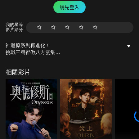
請先登入
我的星等
影片給分
神還原系列再進化！
挑戰三餐都做八方雲集
擀麵粉、捏絞肉、做鍋貼，全工作室驚艷！
瑋瑋卻超崩潰…
相關影片