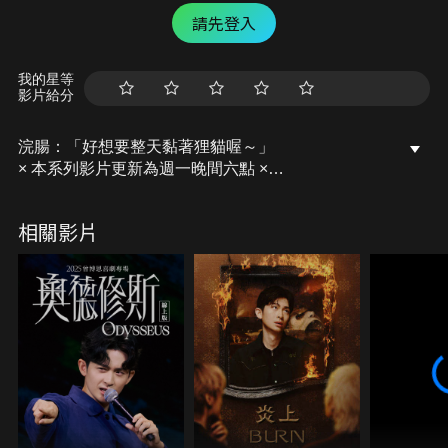
請先登入
我的星等
影片給分
浣腸：「好想要整天黏著狸貓喔～」
× 本系列影片更新為週一晚間六點 ×
阿瑪官網：https://www.fumeanstore.com
相關影片
-
第七本年度著作《等我回家的你》
台灣（瑪瑪商行）：https://reurl.cc/Kxxa5n
（瑪瑪商行 獨家贈送「後宮出遊趣插畫明信片一張，
隨機出貨不挑款」其他通路沒有贈送喔～）
港澳地區：https://reurl.cc/8yygV7
馬新地區：https://reurl.cc/bzzGvr
【近期活動】