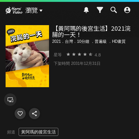
Hami Video
瀏覽
【黃阿瑪的後宮生活】2021浣
腸的一天！
2021．台灣．10分鐘 ．
普遍級
．HD畫質
4.8
星等
下架時間 2031年12月31日
黃阿瑪的後宮生活
頻道