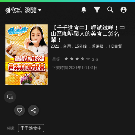
Hami Video
瀏覽
【千千進食中】喔試試咩！中
山區咖啡職人的美食口袋名
單！
2021．台灣．15分鐘 ．
普遍級
．HD畫質
3.6
星等
下架時間 2031年12月31日
千千進食中
頻道