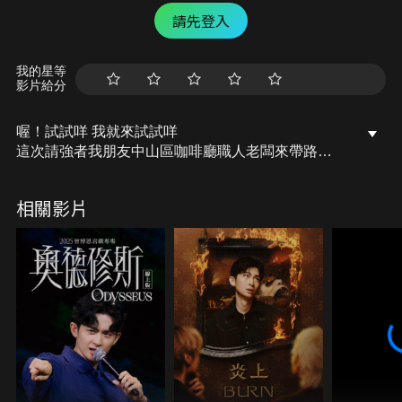
請先登入
我的星等
影片給分
喔！試試咩 我就來試試咩
這次請強者我朋友中山區咖啡廳職人老闆來帶路
究竟愛吃美食的他，生活圈會常吃哪些店呢！
相關影片