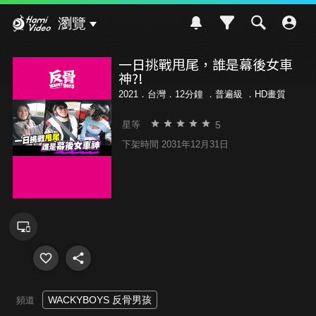
Hami Video
瀏覽
一日挑戰甩尾，誰是幕後女車
神?!
2021．台灣．12分鐘 ．
普遍級
．HD畫質
5
星等
下架時間 2031年12月31日
WACKYBOYS 反骨男孩
頻道