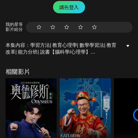
請先登入
我的星等
影片給分
本集內容：學習方法| 教育心理學| 數學學習法| 教育
改革| 能力分班| 說書【腦科學/心理學】
大腦解鎖六招：
相關影片
1.了解大腦可塑性
2.犯錯是大腦成長機會
3.改變思維來改變大腦
4.透過多角度學習來強化神經網絡
5.重深度與靈活度
6.與他人連結合作來強化大腦學習
本集推薦書目：
Barbara Oakley《大腦喜歡這樣學》
Henning Beck《最強腦力》