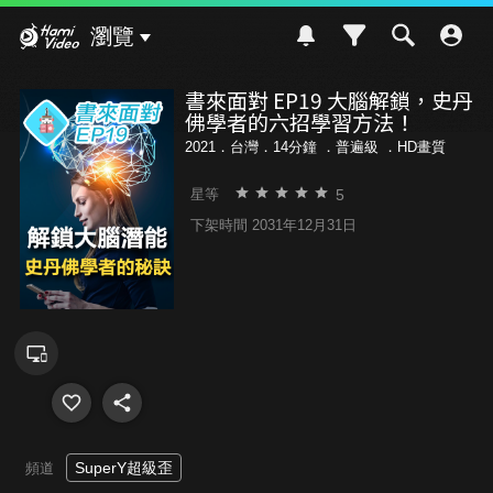
Hami Video
瀏覽
書來面對 EP19 大腦解鎖，史丹
佛學者的六招學習方法！
2021．台灣．14分鐘 ．
普遍級
．HD畫質
5
星等
下架時間 2031年12月31日
SuperY超級歪
頻道