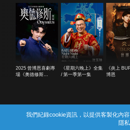
2025 曾博恩喜劇專
《星期六晚上》全集
《炎上 BU
場《奧德修斯
/ 第一季第一集
博恩
Odysseus》
{{notifyMsg}}
我們紀錄cookie資訊，以提供客製化
隱私