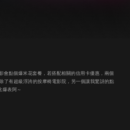
影會點個爆米花套餐，若搭配相關的信用卡優惠，兩個
對決除了有超級浮誇的按摩椅電影院，另一個讓我驚訝的點
比爆表阿～