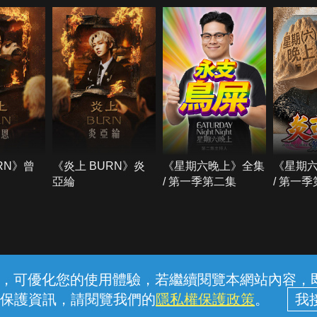
RN》曾
《炎上 BURN》炎
《星期六晚上》全集
《星期
亞綸
/ 第一季第二集
/ 第一
常見問題
線上客服
服務條款
隱私權保護
內容，可優化您的使用體驗，若繼續閱覽本網站內容，即表
保護資訊，請閱覽我們的
隱私權保護政策
。
中華電信股份有限公司個人家庭分公司 (統一編號：96979949) © 2026