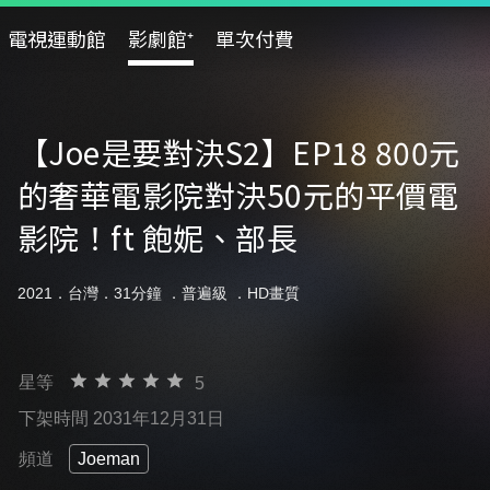
電視運動館
影劇館⁺
單次付費
【Joe是要對決S2】EP18 800元
的奢華電影院對決50元的平價電
影院！ft 飽妮、部長
2021．台灣．31分鐘 ．
普遍級
．HD畫質
星等
5
下架時間 2031年12月31日
頻道
Joeman