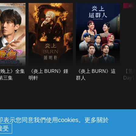
六晚上》全集
《炎上 BURN》鍾
《炎上 BURN》這
【荒
季第三集
明軒
群人
Day
難所
不了
示您同意我們使用cookies。更多關於