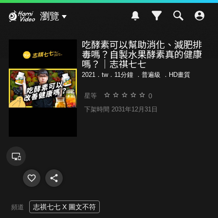
Hami Video
瀏覽
吃酵素可以幫助消化、減肥排
毒嗎？自製水果酵素真的健康
嗎？｜志祺七七
2021．tw．11分鐘 ．
普遍級
．HD畫質
0
星等
下架時間 2031年12月31日
志祺七七 X 圖文不符
頻道