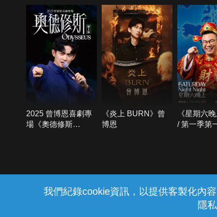
2025 曾博恩喜劇專
《炎上 BURN》曾
《星期六晚
場《奧德修斯
博恩
/ 第一季第
Odysseus》
{{notifyMsg}}
我們紀錄cookie資訊，以提供客製化
隱私