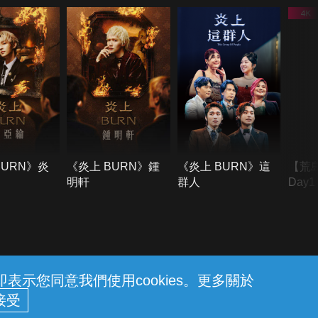
BURN》炎
《炎上 BURN》鍾
《炎上 BURN》這
【荒
明軒
群人
Day
難所
不了
示您同意我們使用cookies。更多關於