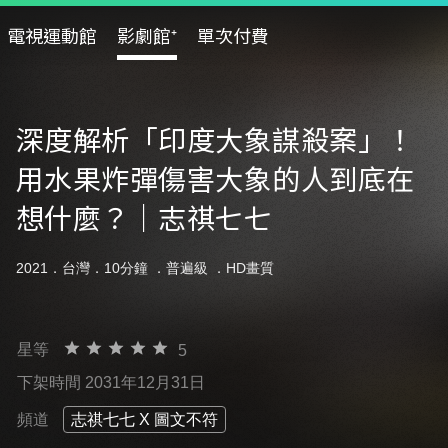
電視運動館
影劇館⁺
單次付費
深度解析「印度大象謀殺案」！
用水果炸彈傷害大象的人到底在
想什麼？｜志祺七七
2021．台灣．10分鐘 ．
普遍級
．HD畫質
星等
5
下架時間 2031年12月31日
頻道
志祺七七 X 圖文不符