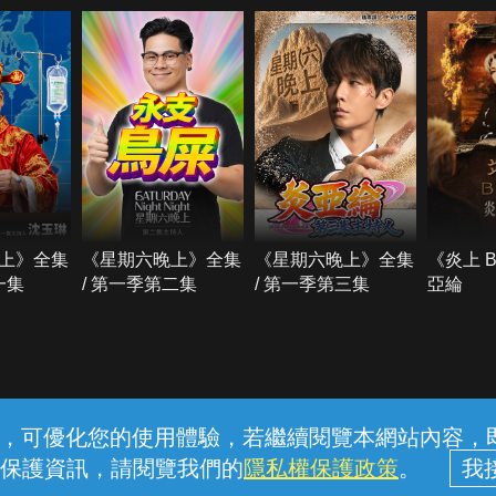
上》全集
《星期六晚上》全集
《星期六晚上》全集
《炎上 
一集
/ 第一季第二集
/ 第一季第三集
亞綸
常見問題
線上客服
服務條款
隱私權保護
內容，可優化您的使用體驗，若繼續閱覽本網站內容，即表
保護資訊，請閱覽我們的
隱私權保護政策
。
中華電信股份有限公司個人家庭分公司 (統一編號：96979949) © 2026