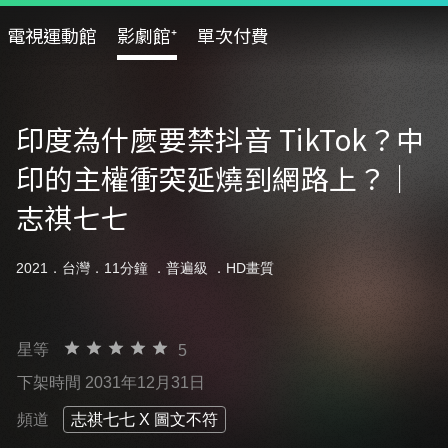
電視運動館
影劇館⁺
單次付費
印度為什麼要禁抖音 TikTok？中
印的主權衝突延燒到網路上？｜
志祺七七
2021．台灣．11分鐘 ．
普遍級
．HD畫質
星等
5
下架時間 2031年12月31日
頻道
志祺七七 X 圖文不符