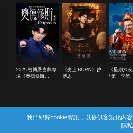
2025 曾博恩喜劇專
《炎上 BURN》曾
《星期六晚
場《奧德修斯
博恩
/ 第一季第
Odysseus》
{{notifyMsg}}
我們紀錄cookie資訊，以提供客製化
隱私