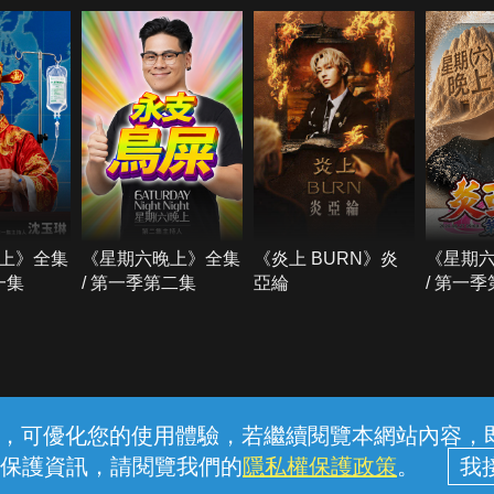
上》全集
《星期六晚上》全集
《炎上 BURN》炎
《星期
一集
/ 第一季第二集
亞綸
/ 第一
常見問題
線上客服
服務條款
隱私權保護
內容，可優化您的使用體驗，若繼續閱覽本網站內容，即表
保護資訊，請閱覽我們的
隱私權保護政策
。
中華電信股份有限公司個人家庭分公司 (統一編號：96979949) © 2026