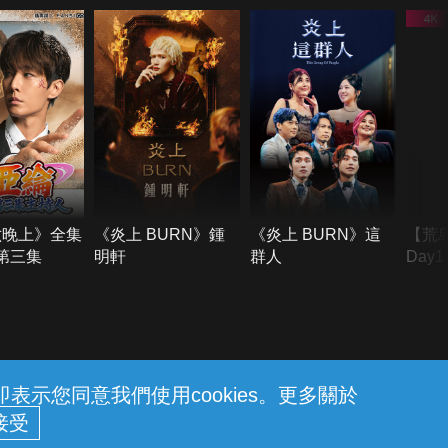
六晚上》全集
《炎上 BURN》鍾
《炎上 BURN》這
【荒
季第三集
明軒
群人
Day
難所
不了
示您同意我們使用cookies。更多關於